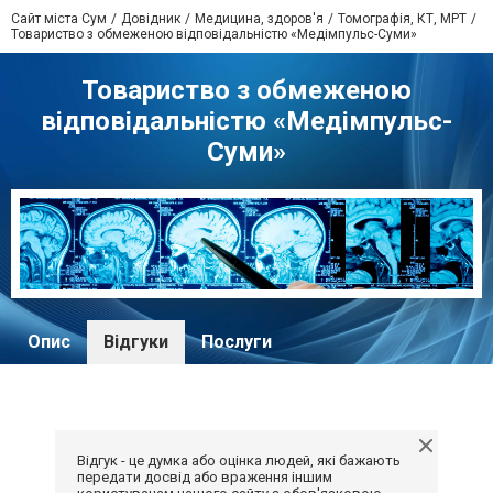
Сайт міста Сум
Довідник
Медицина, здоров'я
Томографія, КТ, МРТ
Товариство з обмеженою відповідальністю «Медімпульс-Суми»
Товариство з обмеженою
відповідальністю «Медімпульс-
Суми»
Опис
Відгуки
Послуги
Відгук - це думка або оцінка людей, які бажають
передати досвід або враження іншим