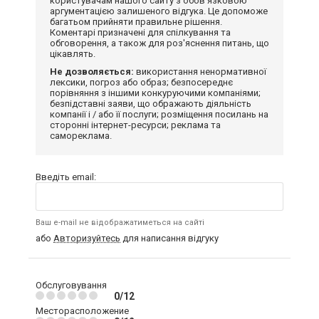
користувачам нашого сайту з обов'язковою
аргументацією залишеного відгука. Це допоможе
багатьом прийняти правильне рішення.
Коментарі призначені для спілкування та
обговорення, а також для роз'яснення питань, що
цікавлять.
Не дозволяється:
використання ненормативної
лексики, погроз або образ; безпосереднє
порівняння з іншими конкуруючими компаніями;
безпідставні заяви, що ображають діяльність
компанії і / або її послуги; розміщення посилань на
сторонні інтернет-ресурси; реклама та
самореклама.
Введіть email:
Ваш e-mail не відображатиметься на сайті
або
Авторизуйтесь
для написання відгуку
Обслуговування
0/12
Месторасположение